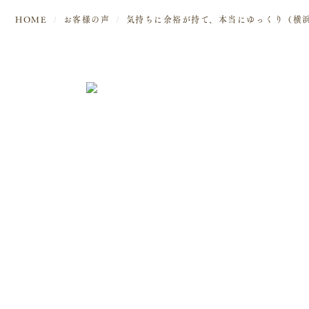
HOME
お客様の声
気持ちに余裕が持て、本当にゆっくり（横
Tel.045-744-5757
住所 〒272-0023
神奈川県横浜市⻄区みなとみらい4丁目
みなとみらい線「みなとみらい駅」より徒歩2分
※完全予約制のプライベートサロンのため、ご予約時に詳しい場
所をお伝えしております。
ホーム
WEB予約